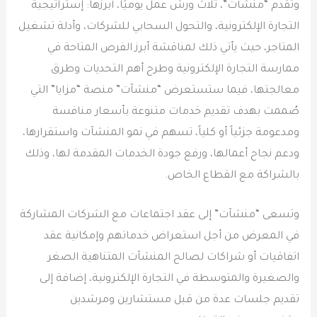
وتقدم “منشآت”، ثلاث ورش عمل يوميًا، أبرزها: إستراتيجية
التجارة الإلكترونية، والتحول السحابي للشركات، وأدلة تشغيل
المتاجر، حيث يأتي ذلك لمناقشة أبرز الفرص المتاحة في
ممارسة التجارة الإلكترونية وطرح أهم التحديات وطرق
معالجتها، فيما ستستعرض “منشآت” منصة “مزايا” التي
صُممت بهدف تقديم خدمات متنوعة بأسعار منافسة
ومدعومة جزئياً أو كلياً، تسهم في نمو المنشآت واستقرارها،
ودعم نجاح أعمالها، ورفع جودة الخدمات المقدمة لها، وذلك
بالشراكة مع القطاع الخاص.
وتسعى “منشآت” إلى عقد اجتماعات مع الشركات المشاركة
في المعرض من أجل استعراض خدماتهم وإمكانية عقد
اتفاقيات أو شراكات لصالح المنشآت المتناهية الصغر
والصغيرة والمتوسطة في التجارة الإلكترونية، إضافة إلى
تقديم جلسات عدة من قبل مستشارين ومرشدين