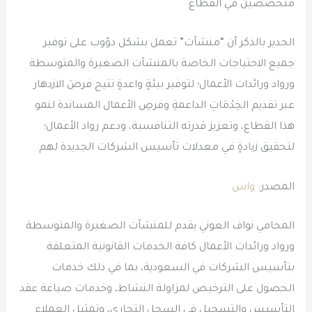
متخصصين في القطاع.
الجدير بالذكر أن “منشآت” تعمل بشكل دؤوب على توفير
جميع الاحتياجات الخاصة بالمنشآت الصغيرة والمتوسطة
ورواد ورائدات الأعمال؛ لتوفير بيئةٍ واعدةٍ تتيح فرصَ الازدهار
عبر تقديم الخِدْمَاتِ الداعمةِ وفرصِ الأعمال المساندة لنمو
هذا القطاع، وتعزيز قدرته التنافسية، ودعم رواد الأعمال؛
لتحقيق زيادةٍ في معدلات تأسيس الشركات الجديدة لهم.
المصدر:
واس
المحامي نواف العوني يقدم للمنشآت الصغيرة والمتوسطة
ورواد ورائدات الأعمال كافة الخدمات القانونية المتعلقة
بتأسيس الشركات في السعودية، بما في ذلك خدمات
الحصول على الترخيص لمزاولة النشاط، وخدمات صياغة عقد
التأسيس والتسجيل في السجل التجاري، وتمثيل العملاء