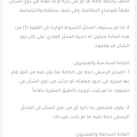
مكلف بخدمة عامة، ما تم على يديه أو ما تلقاه من ذوي الشأن،
طبقاً للأوضاع النظامية، وفي حدود سلطته واختصاصه.
2- إذا لم يستوف المحرَّر الشروط الواردة في الفقرة (1) من
هذه المادة فتكون له حجية المحرَّر العادي؛ متى كان ذوو
الشأن قد وقعوه.
المادة السادسة والعشرون:
1- المحرَّر الرسمي حجة على الكافة بما دوّن فيه من أمور قام
بها محرره في حدود مهمته، أو حدثت من ذوي الشأن في
حضوره؛ ما لم يثبت تزويره بالطرق المقررة نظاماً.
2- يكون مضمون ما ذكره أي من ذوي الشأن في المحرَّر
الرسمي حجة عليه؛ ما لم يثبت غير ذلك.
المادة السابعة والعشرون: