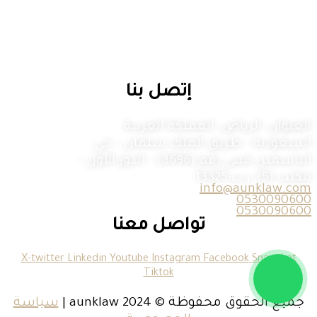
شركة عونك للمحاماة شركة مرخصه من قبل وزارة
التجارة، وتحمل ترخيص منشأة قانونية من هيئة
المحامين، وتضم نخبة من المحامين والمستشارين
ذوي الكفاءة والخبرة العالية.
إتصل بنا
العنوان: الرياض، المملكة العربية
السعودية – طريق الملك سلمان – حي
الياسمين مبنى رقم (3696) – الدور الأول –
مكتب (5), ر.ب:13325
info@aunklaw.com
0530090600
0530090600
تواصل معنا
X-twitter
Linkedin
Youtube
Instagram
Facebook
Snapchat
Tiktok
جميع الحقوق محفوظة © 2024
aunklaw
|
سياسة