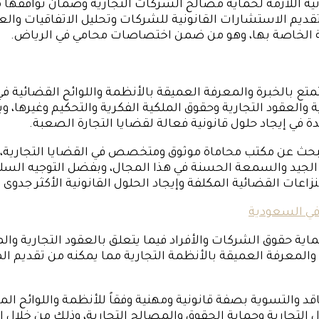
ة اللازمة لحماية مصالح الشركات التجارية وضمان توافقها مع 
يم الاستشارات القانونية للشركات وتحليل الاتفاقيات والعقو
دارية الخاصة بها، وهو من ضمن اختصاصات محامي في الرياض.
تمتع بالخبرة والمعرفة العميقة بالأنظمة واللوائح القضائية 
 والعقود التجارية وحقوق الملكية الفكرية والتحكيم وغيرها، 
في إيجاد حلول قانونية فعالة لقضايا التجارة الصعبة.
حث عن مكتب محاماة موثوق ومتخصص في القضايا التجارية، وي
الجيد والسمعة الحسنة في هذا المجال، وبفضل التوجيه السل
اعات القضائية المكلفة وإيجاد الحلول القانونية الأكثر جدوى و
في السعودية
اية حقوق الشركات والأفراد فيما يتعلق بالعقود التجارية والم
المعرفة العميقة بالأنظمة التجارية مما يمكنه من تقديم الم
التسوية بصفة قانونية ومهنية وفقاً للأنظمة واللوائح المحلي
 التجارية وحماية الحقوق والمصالح التجارية، وذلك من خلال ا