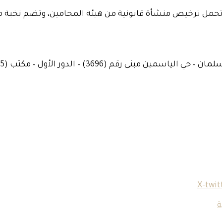
حمل ترخيص منشأة قانونية من هيئة المحامين، وتضم نخبة من 
م (3696) – الدور الأول – مكتب (5), ر.ب:13325
X-twit