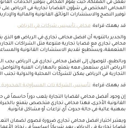
تعمل في المملكة، حيث يقوم المحامي بتوفير الخدمات القانوني
المحامي المختص في شؤون القضايا تجارية في الرياض على تقد
توفير النصح والاستشارات الوثائق القانونية والمالية والإ
قد يهمك قراءة:
محامي تأسيس شركات في الرياض
والجدير بالتنويه أن افضل محامى تجاري في الرياض هو الذي ي
محامي تجاري مع قضايا تجارية متنوعة مثل الشراكات التجارية
المتعمقة، ويستطيع تقديم الاستشارات القانونية والمساعدة 
وبالطبع، للوصول إلى افضل محامي تجاري في الرياض يجب الب
الرياض الذي ستعمل معه يتمتع بالمهارات الفنية والتواصل 
التجارية في الرياض يمكن للشركات المحلية والدولية تجنب النز
قد يهمك قراءة:
تأسيس الشركة ذات المسؤولية المحدودة 
إن وجود أفضل محامي لقضايا التجارة يلعب دوراً حاسماً في حم
القانونية الأخرى، فهذا محامي تجاري متخصص يتمتع بالخبرة و
بمهنية عالية في حالة حدوث أي نزاعات أو مشاكل قانونية.
ويعتبر اختيار افضل محامي تجاري ضرورة قصوى لضمان التعاقد و
قضايا تجارية في الرياض يعد شريكاً اساسياً في نجاح الأعمال