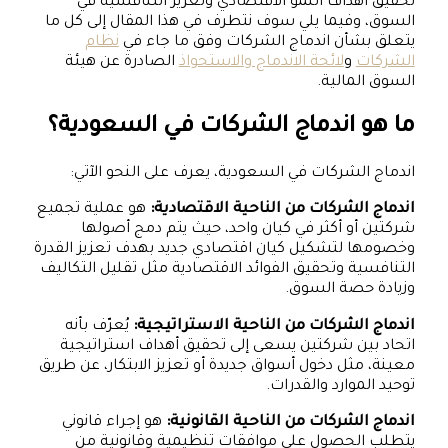
تحقيق أهداف النمو الاقتصادي وتعزيز التنافسية في
السوق، وفيما يلي سوف نتطرف في هذا المقال إلى كل ما
يتعلق بشأن اندماج الشركات وفق ما جاء في
نظام
الشركات
و
لائحة الاندماج والاستحواذ
الصادرة عن هيئة
السوق المالية.
ما هو اندماج الشركات في السعودية؟
اندماج الشركات في السعودية، يعرف على النحو الآتي:
اندماج الشركات من الناحية الاقتصادية:
هو عملية تجميع
شركتين أو أكثر في كيان واحد، حيث يتم دمج أصولها
وخصومها لتشكيل كيان اقتصادي جديد بهدف تعزيز القدرة
التنافسية وتحقيق الفوائد الاقتصادية مثل تقليل التكاليف
وزيادة حصة السوق.
اندماج الشركات من الناحية الاستراتيجية:
يُعرّف بأنه
اتحاد بين شركتين يسعى إلى تحقيق أهداف استراتيجية
معينة، مثل دخول أسواق جديدة أو تعزيز الابتكار، عن طريق
توحيد الموارد والقدرات.
اندماج الشركات من الناحية القانونية:
هو إجراء قانوني
يتطلب الحصول على موافقات تنظيمية وقانونية من