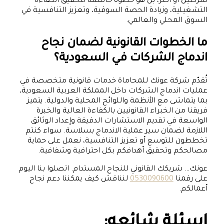
شركتين أو أكثر، بل هو خطوة حاسمة لتحقيق الكفاءة
التشغيلية، وزيادة الحصة السوقية، وتعزيز التنافسية في
السوق المحلي والعالمي.
ما الخطوات القانونية لضمان نجاح
اندماج الشركات في السعودية؟
تُقدّم شركة عونك للمحاماة خدمات قانونية متخصصة في
عمليات اندماج الشركات داخل المملكة العربية السعودية،
بما يتماشى مع الأنظمة واللوائح المحلية والدولية. يتميز
فريقنا من الخبراء القانونيين بالكفاءة العالية والخبرة
الواسعة في تقديم الاستشارات الدقيقة وإعداد الوثائق
اللازمة لضمان سير عملية الاندماج بسلاسة. سواء كنتم
تخططون للتوسع أو تعزيز التنافسية، نعمل على حماية
مصالحكم وتحقيق أهدافكم بكل احترافية وشفافية.
عونك… شريكك القانوني للنجاح المستدام. اتصلوا بنا اليوم
على رقمنا
0530090600
لنناقش كيف يمكننا دعم نجاح
أعمالكم.
اسئلة شائعه: