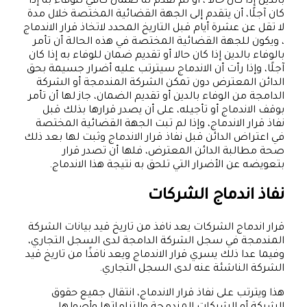
بالدين إذا كان حالا ، أو لم تقدم له ضمان كافي للوفاء به إذا
كان آجلًا، أن يتقدم إلى الجهة القضائية المختصة خلال مدة
لا تقل عن عشرة أيام قبل التاريخ المحدد لاتخاذ قرار الاندماج
، ويكون للجهة القضائية المختصة في هذه الحالة أن تأمر
بالوفاء بالدين إذا كان حالا أو تقديم ضمان للوفاء به إذا كان
آجلًا، وإذا رأت أن الاندماج سيترتب عليه أضرار جسيمة بحق
الدائن المعترض دون تمكن الشركة المندمجة أو الشركة
الدامجة من الوفاء بالدين أو تقديم الضمان، جاز لها أن تأمر
بوقف الاندماج أو تأجيله، على أن يصدر قرارها بذلك قبل
نفاذ قرار الاندماج، وإذا لم تبت الجهة القضائية المختصة
في اعتراض الدائن قبل نفاذ قرار الاندماج وثبت لها بعد ذلك
صحة مطالبة الدائن المعترض، فلها أن تصدر قرار
بتعويضه عن الأضرار التي تلحق به نتيجة هذا الاندماج.
نفاذ اندماج الشركات
قرار اندماج الشركات يعد نافذ من تاريخ قيد بيانات الشركة
المندمجة في سجل الشركة الدامجة لدى السجل التجاري،
وفيما عدا ذلك يسري قرار الاندماج ويعد نافذًا من تاريخ قيد
الشركة الناشئة عنه لدى السجل التجاري.
هذا ويترتب على نفاذ قرار الاندماج، انتقال جميع حقوق