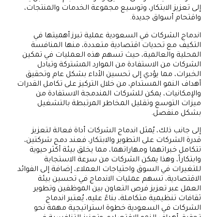
إلى تعزيز الابتكار، وتوسيع مجموعة الخدمات والمنتجات،
واقتحام أسواق جديدة.
اندماج الشركات في السعودية عملية تبرز أهميتها في
التكيف مع تحديات اقتصادية متعددة، منها المنافسة
المحلية والعالمية، حيث تسهم هذه العمليات في تمكين
الشركات من الاستفادة من الموارد المشتركة وتبادل
الخبرات، مما يؤدي إلى تحسين الأداء بشكل عام وتحقيق
أهداف النمو المستدام، من خلال التركيز على تكامل القدرات
والإمكانيات، يمكن للشركات المندمجة الاستفادة من
ميزات التوسع وتقليل المخاطر المرتبطة بالتشغيل
بشكل منفصل.
إلى جانب ذلك، يُمثل اندماج الشركات أداة فعالة لتعزيز
قدرة الشركات على التطوير والابتكار، فعند دمج شركتين،
تتكامل خبراتهما ومهاراتهما، مما يخلق بيئة أكثر حيوية
وابتكاراً، وهذا يمكن الشركات من سرعة الاستجابة
للتغيرات في السوق واحتياجات العملاء، إضافة إلى الفوائد
الاقتصادية، تسهم عمليات الاندماج في تحسين بيئة
العمل عبر تعزيز فرص التعاون بين الموظفين وتطوير
ثقافات تنظيمية متكاملة، بناءً عليه، يُعتبر اندماج
الشركات في السعودية خطوة استراتيجية مهمة نحو