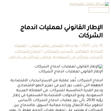
القائمة
تخطي
الرئيسية
إلى
المحتوى
الإطار القانوني لعمليات اندماج
الشركات
16 يناير، 2025
/ بواسطة
المحامي نواف العوني
/
القضايا
التجارية
,
المقالات
,
تأسيس الشركات
/
اندماج الشركات
,
تأسيس شركات في السعودية
,
محامي شركات في الرياض
الإطار القانوني لعمليات اندماج الشركات
اندماج الشركات تُعد عملية من الاستراتيجيات الاقتصادية
المهمة التي تلعب دور كبير في تعزيز النمو الاقتصادي
ودعم القدرة التنافسية للشركات، في المملكة العربية
السعودية، ومع التحولات الاقتصادية المستمرة في إطار
رؤية 2030، يأتي دور عمليات اندماج الشركات كأساس
لتطوير بيئة الأعمال وزيادة فعالية السوق، فالاندماج بين
الشركات لا يقتصر على تحقيق وفرات الحجم فقط، بل يمتد