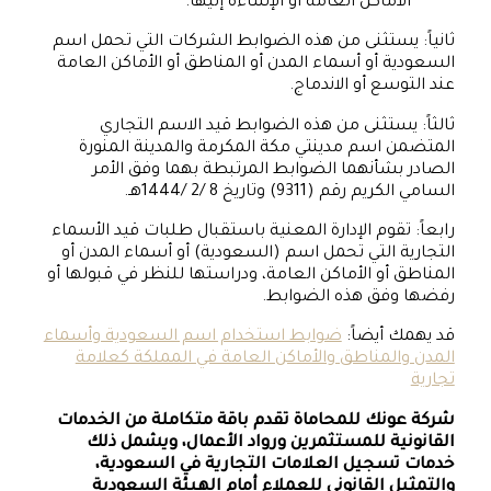
الأماكن العامة أو الإساءة إليها.
ثانياً: يستثنى من هذه الضوابط الشركات التي تحمل اسم
السعودية أو أسماء المدن أو المناطق أو الأماكن العامة
عند التوسع أو الاندماج.
ثالثاً: يستثنى من هذه الضوابط قيد الاسم التجاري
المتضمن اسم مدينتي مكة المكرمة والمدينة المنورة
الصادر بشأنهما الضوابط المرتبطة بهما وفق الأمر
السامي الكريم رقم (9311) وتاريخ 8 /2 /1444هـ.
رابعاً: تقوم الإدارة المعنية باستقبال طلبات قيد الأسماء
التجارية التي تحمل اسم (السعودية) أو أسماء المدن أو
المناطق أو الأماكن العامة، ودراستها للنظر في قبولها أو
رفضها وفق هذه الضوابط.
قد يهمك أيضاً:
ضوابط استخدام اسم السعودية وأسماء
المدن والمناطق والأماكن العامة في المملكة كعلامة
تجارية
شركة عونك للمحاماة تقدم باقة متكاملة من الخدمات
القانونية للمستثمرين ورواد الأعمال، ويشمل ذلك
خدمات تسجيل العلامات التجارية في السعودية،
والتمثيل القانوني للعملاء أمام الهيئة السعودية