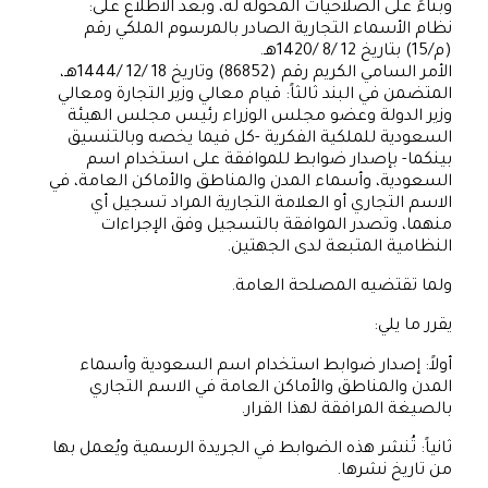
وبناءً على الصلاحيات المخولة له، وبعد الاطلاع على:
نظام الأسماء التجارية الصادر بالمرسوم الملكي رقم
(م/15) بتاريخ 12 /8 /1420هـ.
الأمر السامي الكريم رقم (86852) وتاريخ 18 /12 /1444هـ،
المتضمن في البند ثالثاً: قيام معالي وزير التجارة ومعالي
وزير الدولة وعضو مجلس الوزراء رئيس مجلس الهيئة
السعودية للملكية الفكرية -كل فيما يخصه وبالتنسيق
بينكما- بإصدار ضوابط للموافقة على استخدام اسم
السعودية، وأسماء المدن والمناطق والأماكن العامة، في
الاسم التجاري أو العلامة التجارية المراد تسجيل أي
منهما، وتصدر الموافقة بالتسجيل وفق الإجراءات
النظامية المتبعة لدى الجهتين.
ولما تقتضيه المصلحة العامة.
يقرر ما يلي:
أولاً: إصدار ضوابط استخدام اسم السعودية وأسماء
المدن والمناطق والأماكن العامة في الاسم التجاري
بالصيغة المرافقة لهذا القرار.
ثانياً: تُنشر هذه الضوابط في الجريدة الرسمية ويُعمل بها
من تاريخ نشرها.