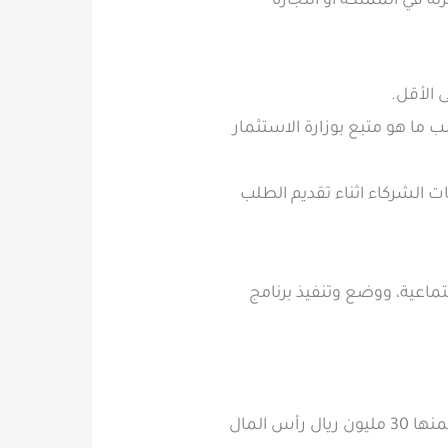
 والتجزئة في المملكة أو التجارة
ما هو متبع بوزارة الاستثمار
ت الشركاء اثناء تقديم الطلب
تماعية، ووضع وتنفيذ برنامج
الخيار 1: تلتزم الشركة باستثمار مبلغ لا يقل عن (300) مليون ريال سعودي (يحتسب من ضمنها 30 مليون ريال رأس المال