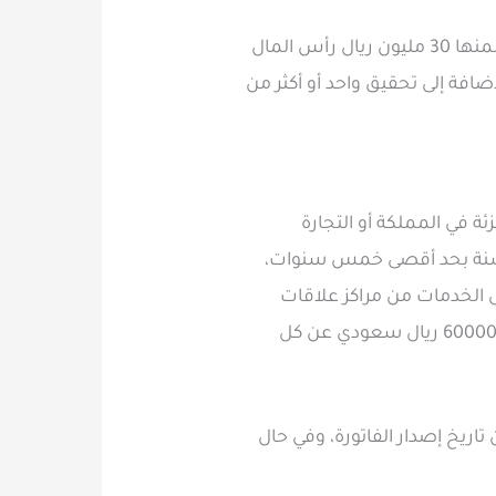
الخيار 2: تلتزم الشركة باستثمار مبلغ لا يقل عن (200) مليون ريال سعودي (يحتسب من ضمنها 30 مليون ريال رأس المال
ري، بالإضافة إلى تحقيق واحد أو أكثر من
 والتجزئة في المملكة أو التجارة
وذلك عن كل سنة بحد أقصى خمس سنوات،
الأولى للحصول على الخدمات من مراكز علاقات
المستثمرين بوزارة الاستثمار، ومن ثم يطبق المقابل المالي لاشتراك الخدمات في السنوات التالية 60000 ريال سعودي عن كل
قابل المالي للحصول على ترخيص تجاري أجنبي بشريك سعودي 60 يوم من تاريخ إصدار الفاتورة، وفي حال