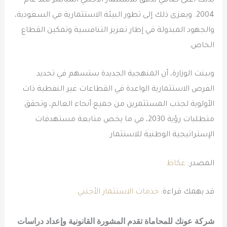
بذلك أعلى صافي تدفق للاستثمار الأجنبي المباشر منذ عام
2004. ويعزى ذلك إلى تطور البيئة الاستثمارية في السعودية،
والجهود المبذولة في إطار تعزيز التنافسية وتمكين القطاع
الخاص.
وبينت الوزارة، أن المنهجية الجديدة ستسهم في تحديد
الفرص الاستثمارية الواعدة في القطاعات غير النفطية ذات
الأولوية لجذب المستثمرين من جميع أنحاء العالم، وتحقق
متطلبات رؤية 2030، في ما يخص متابعة مستهدفات
الإستراتيجية الوطنية للاستثمار.
المصدر:
عكاظ
قد يهمك قراءة:
خدمات الاستثمار الأجنبي
شركة عونك للمحاماة تقدم المشورة القانونية وإعداد دراسات