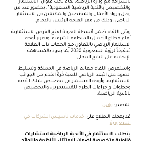
بالشراكة مع وزارة الرياضة، لقاءً تحت عنوان “الاستثمار
والتخصيص بالأندية الرياضية السعودية”، بحضور عدد من
رجال ورواد الأعمال والمختصين والمهتمين في الاستثمار
الرياضي، وذلك في مقر الغرفة الرئيس بالدمام.
ويأتي اللقاء ضمن أنشطة الغرفة لفتح الفرص الاستثمارية
أمام قطاع الأعمال بالمنطقة الشرقية، وتعزيز أوجه
الاستثمار الرياضي بالتعاون مع الجهات ذات العلاقة
تحقيقاً لرؤية السعودية 2030 بما يعود بالمُساهمة
الإيجابية على الناتج المحلي.
واستعرض اللقاء معالم الرياضة في المملكة وتسليط
الضوء على البُعد الرياضي للعبة كُرة القدم من الجوانب
الاستثمارية، وأوجه الاستثمار في تخصيص تملك الأندية،
وخطوات وإجراءات الطرح للمُستثمرين، والتخصيص
بالأندية الرياضية.
المصدر:
واس
قد يهمك الاطلاع على:
خدمات تأسيس الشركات في
السعودية
يتطلب الاستثمار في الأندية الرياضية استشارات
قانونية متخصصة لضمان الامتثال للأنظمة واللوائح