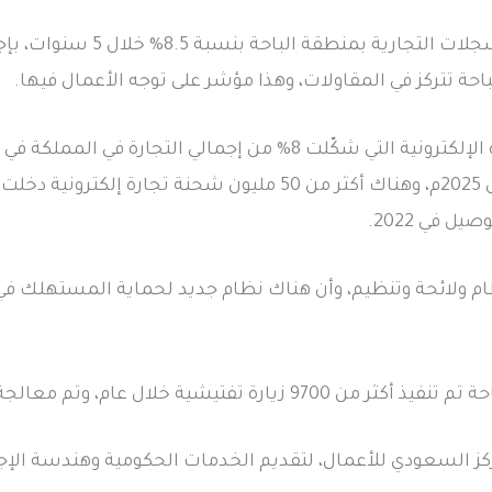
 في 2022.
ر إلى مراجعة وتطوير 110 نظام ولائحة وتنظيم، وأن هناك نظام جديد لحماية المس
لال عام، وتم معالجة أكثر من 7200 بلاغ تجاري.
إلى تدشين الفرع (19) للمركز السعودي للأعمال، لتقديم الخدمات الحكومية وه