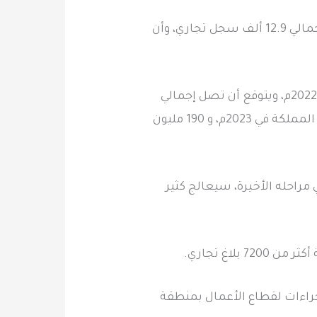
وتطرق خلال الاجتماع إلى نمو السجلات التجارية بمنطقة الباحة بنسبة 8.5% خلال 5 سنوات، بإجمالي 12.9 ألف سجل تجاري، وأن
وتناول القصبي التنامي في التجارة الإلكترونية التي شكّلت 8% من إجمالي التجارة في المملكة في 2022م، ويتوقع أن تصل إجمالي
إيراداتها إلى 260 مليار ريال بحلول 2025م، وهناك أكثر من 50 مليون شحنة تجارة إلكترونية دخلت المملكة في 2023م، و 190 مليون
تهلك في مراحله الأخيرة، سيعالج كثير
ندسة الإجراءات لقطاع الأعمال بمنطقة