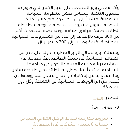
وأكد معالي وزير السياحة، على الدور الكبير الذي يقوم به
صندوق التنمية السياحي ضمن منظومة السياحة
السعودية، مشيراً إلى أن الصندوق قام خلال الفترة
الماضية بتمويل مشروعات سياحية متنوعة بمحافظة
الطائف ضمت مرافق ضيافة نوعية تضم استحداث أكثر
من 300 غرفة بالإضافة إلى عدد من المشروعات السياحية
المصاحبة بقيمة وصلت إلى 700 مليون ريال.
وشملت زيارة معالي الوزير الخطيب، جولة على عددٍ من
المعالم السياحية في مدينة الطائف.وعبّر معاليه عن
سعادته بزيارة مدينة المدينة والتجول في مرافقها
السياحية، مشيداً بما تحظى به الطائف من طبيعة ساحرة
وما تتمتع به من إمكانيات واعتدال مناخي مما يؤهلها لأن
تصبح من أبرز الوجهات السياحية في المملكة وكل دول
المنطقة.
المصدر:
واس
قد يهمك أيضاً:
شروط ممارسة نشاط الوكيل الملاحي السياحي
خدمات تأسيس الشركات في السعودية