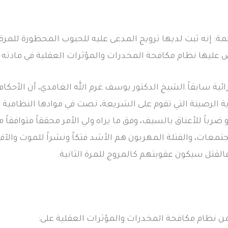
ة: إنه ثبت لديها ترويج المدعى عليه للحبوب المحظورة للمرة 
 عليها نظام مكافحة المخدرات والمؤثرات العقلية في مادته ال
ئية سابقاً الشيخ الدكتور يوسف غرم الله الغامدي، أن الأحكا
الرصينة التي تقوم على الشريعة، نصت في موادها النظامية وا
و ضرباً للأعناق بالسيف، وفق ما يراه ولي الأمر محققاً متوافقاً
تمعات، والقتلة المهربون هم الأشد فتكاً ونشراً للموت والآف
القتل سيكون عقوبتهم كالمروج للمرة الثانية.
ن نظام مكافحة المخدرات والمؤثرات العقلية على: