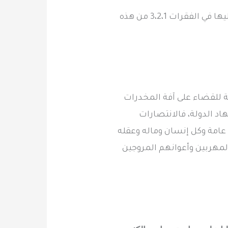
6 – الترويج للمرة الأولى، على أن يكون قد سبق أن حكم بإدانته بارتكاب أحد الأفعال المنصوص عليها في الفقرات 3،2،1 من هذه
ة للقضاء على آفة المخدرات
هاد الدولة، فالانتصارات
عامة وكل إنسان وماله وعقله
المهربين وأعوانهم المروجين