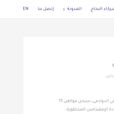
ركاء النجاح
المدونة
إتصل بنا
EN
رياض
في حكم جديد يردع مروجي المخدرات ويسهم في القضاء على تجارتهم، قضت المحكمة العامة في الدوادمي، بسجن مواطن 15
عقوبة، وتغريمه 100 ألف ريال، لترويجه مادة الإمفيتامين المحظورة،