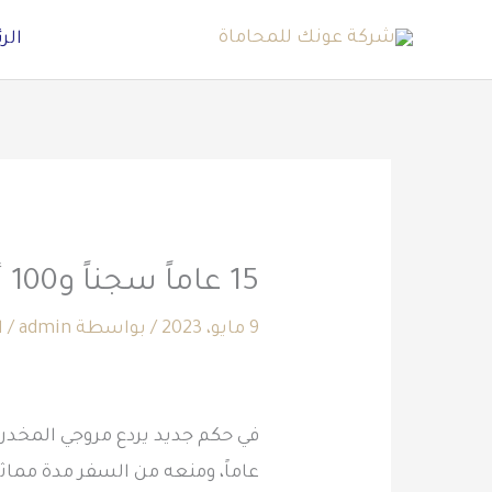
خطي
الر
لى
لمحتوى
15 عاماً سجناً و100 ألف غرامة لمواطن روج «الإمفيتامين»
9 مايو، 2023
/ بواسطة
admin
/
ا