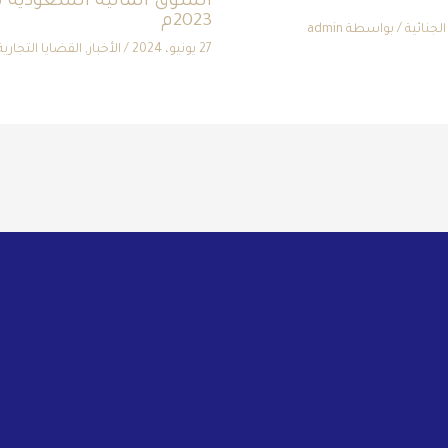
السوق المالية السعودية ت
2023م
لجنائية
/ بواسطة
admin
27 يونيو، 2024
/
الأخبار
,
القضايا التجارية