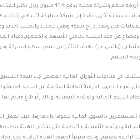
وغرمتهم 3.5 ملايين ريال، وألزمت أربعة منهم وشركة م
انب محفظة أخرى عائدة إلى شركة مملوكة لأحدهم، إثر قيامهم 
عمليات قبل وبعد إدراج شركة وطني للحديد والصلب (حديد وطن
فصاح عن هذه النسبة لحاملي الأسهم والجمهور، وقيام المدا
اجتماعي (واتس آب) بهدف التأثير على سعر سهم الشركة ومن ث
ويجه للسهم.
تئناف في منازعات الأوراق المالية القطعي جاء نتيجة التنسيق
لى ضوء الدعوى الجزائية العامة المقامة من النيابة العامة و
م السوق المالية ولوائحه التنفيذية، وذلك إثر بلاغ مقدم لها.
ة المستثمرين بالسوق المالية لنموها وازدهارها، حيث تعمل 
الية ولوائحه التنفيذية والأنظمة التي تختص الهيئة بتطبيق
الرادعة بحقهم، وذلك تعزيزاً لجهود الهيئة الرامية نحو إيجاد