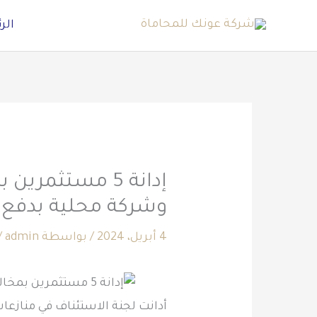
خطي
الر
لى
لمحتوى
إدانة 5 مستثمر
وشركة محلية بدفع 44.9 مليون ريال
4 أبريل، 2024
/ بواسطة
admin
/
أدانت لجنة الاستئناف في منازعات