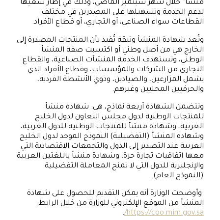
منشأ” خلال شهر سبتمبر الماضي، وذلك في إطار سعيها
لدعم الخدمة وتسهيلها على المصدرين في مختلف
القطاعات سواء الصناعي، أو التجاري، أو قطاع الأفراد.
وتُعد شهادة المنشأ وثيقة تُفيد بأن المنتجات المصدرة إلى
الخارج هي من أصل وطني أو اكتسبت صفة المنشأ
الوطني، وتستهدف الخدمة المنشآت الصناعية، والقطاع
التجاري من الشركات والمؤسسات، وقطاع الأفراد الذي
يشمل المزارعين، والصيادين، وذوي الأنشطة الفردية،
والحرفيين المحليين وغيرهم.
وتتضمن الشهادة أربعة نماذج، هي: شهادة منشأ
للمنتجات الوطنية لدول مجلس التعاون لدول الخليج
العربية، وشهادة منشأ للمنتجات الوطنية للدول العربية،
وشهادة المنشأ (التفضيلية) النموذج الموحد لدول الخليج
العربية عند التصدير إلى الدول والتجمعات الاقتصادية التي
معها اتفاقيات تجارة حرة، وشهادة منشأ باللغتين العربية
والإنجليزية للدول التي لا تمنح المعاملة التفضيلية
(النموذج العام).
وأوضحت الوزارة أنه يمكن التقديم للحصول على شهادة
المنشأ من الموقع الإلكتروني للوزارة من خلال الرابط:
.
https://coo.mim.gov.sa/