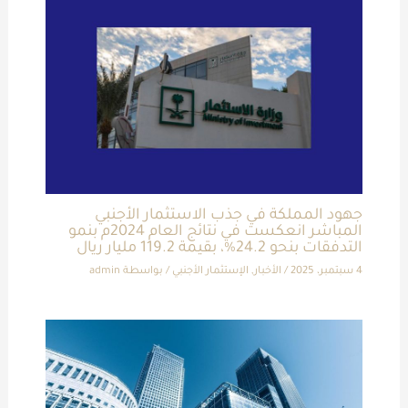
جهود المملكة في جذب الاستثمار الأجنبي
المباشر انعكست في نتائج العام 2024م بنمو
التدفقات بنحو 24.2%، بقيمة 119.2 مليار ريال
4 سبتمبر، 2025
/
الأخبار
,
الإستثمار الأجنبي
/ بواسطة
admin