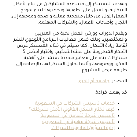
ويهدف المعسكر إلى مساعدة المشاركين في بناء الأفكار
الابتكارية، والعمل على تطويرها وتجهيزها؛ لبناء نموذج
العمل الأولي من خلال منهجية عملية واضحة وموجهة إلى:
التجار، وأصحاب الأعمال، والشركات المهتمة.
ويقدم الدورات وورش العمل نخبة من المدربين
والمختصين، وذلك ضمن فعاليات البرنامج التوعوي لنشر
ثقافة ريادة الأعمال، كما سيتم في ختام المعسكر عرض
الأفكار المطروحة على لجنة التحكيم، واختيار أفضل 5
مشاركات بناء على معايير محددة تعتمد على: أهمية
الفكرة ووضوحها، وآلية الحلول المبتكر لها، بالإضافة إلى
طريقة عرض المشروع.
المصدر:
جامعة أم القرى
قد يهمك قراءة:
خدمات تأسيس الشركات في السعودية
كيف تختار الشكل القانوني الأمثل لشركتك؟
تأسيس شركة تضامن في السعودية
تأسيس شركة مهنية في السعودية
إدارة الشؤون القانونية للشركات