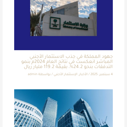
جهود المملكة في جذب الاستثمار الأجنبي
المباشر انعكست في نتائج العام 2024م بنمو
التدفقات بنحو 24.2%، بقيمة 119.2 مليار ريال
4 سبتمبر، 2025
/
الأخبار
,
الإستثمار الأجنبي
/ بواسطة
admin