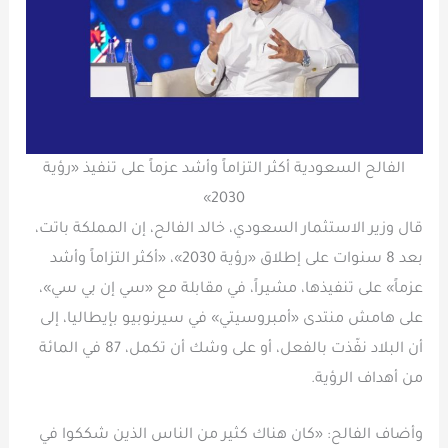
الفالح السعودية أكثر التزاماً وأشد عزماً على تنفيذ «رؤية
2030»
قال وزير الاستثمار السعودي، خالد الفالح، إن المملكة باتت،
بعد 8 سنوات على إطلاق «رؤية 2030»، «أكثر التزاماً وأشد
عزماً» على تنفيذها، مشيراً، في مقابلة مع «سي إن بي سي»،
على هامش منتدى «أمبروسيتي» في سيرنوبيو بإيطاليا، إلى
أن البلاد نفّذت بالفعل، أو على وشك أن تكمل، 87 في المائة
من أهداف الرؤية.
وأضاف الفالح: «كان هناك كثير من الناس الذين شككوا في