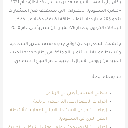
وكان ولي العهد، الأمير محمد بن سلمان، قد أطلق عام 2021
«مبادرة السعودية الخضراء»، التي تستهدف ضخ استثمارات
بنحو 266 مليار دولار لتوليد طاقة نظيفة، فضلاً عن خفض
انبعاثات الكربون بمقدار 278 مليار طن سنوياً حتى عام 2030.
وكشفت السعودية عن لوائح جديدة تهدف لتعزيز الشفافية،
وتبسيط عملية الاستثمار بالمملكة، في إطار جهودها لجذب
المزيد من رؤوس الأموال الأجنبية لدعم التنوع الاقتصادي.
قد يهمك أيضاً:
محامي استثمار أجنبي في الرياض
اجراءات الحصول على التراخيص الريادية
إجراءات ترخيص الاستثمار الاجنبي لممارسة أنشطة
النقل البري في السعودية
اجراءات تراخيص مكتب علمي وفني للشركات الأجنبية