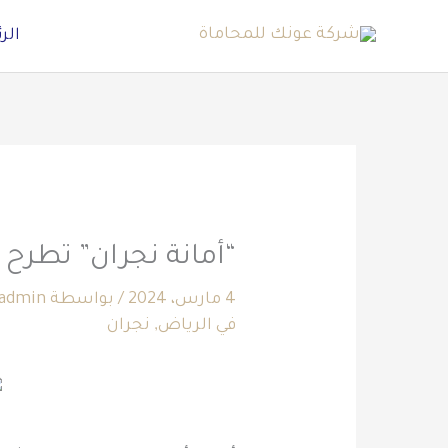
خطي
الر
لى
لمحتوى
“أمانة نجران” تطرح 15 فرصة استثمارية متنوعة في الحصينية
4 مارس، 2024
/ بواسطة
admin
في الرياض
,
نجران