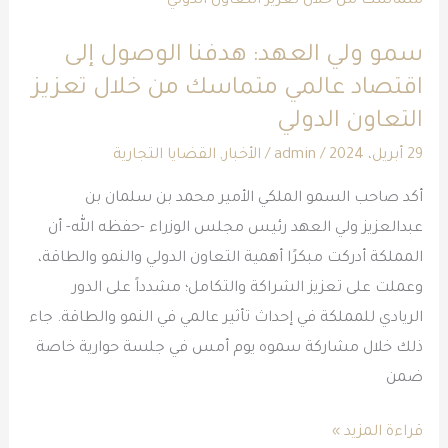
العهد:
سمو ولي العهد: هدفنا الوصول إلى
هدفنا
اقتصاد عالمي متماسك من خلال تعزيز
الوصول
التعاون الدولي
إلى
اقتصاد
29 أبريل، 2024
/
admin
/
الأخبار
,
القضايا التجارية
عالمي
أكد صاحب السمو الملكي الأمير محمد بن سلمان بن
متماسك
عبدالعزيز ولي العهد رئيس مجلس الوزراء -حفظه الله- أن
من
المملكة أدركت مبكرًا أهمية التعاون الدولي والنمو والطاقة،
خلال
وعملت على تعزيز الشراكة والتكامل؛ مشدداً على الدور
تعزيز
الريادي للمملكة في إحداث تأثير عالمي في النمو والطاقة. جاء
التعاون
ذلك خلال مشاركة سموه يوم أمس في جلسة حوارية خاصة
الدولي
ضمن
قراءة المزيد »