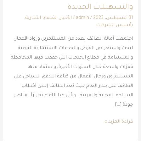
والتسهيلات الجديدة
الأعمال
وتعرض
31 أغسطس، 2023
/
admin
/
الأخبار
,
القضايا التجارية
,
تأسيس الشركات
الفرص
والتسهيلات
اجتمعت أمانة الطائف بعدد من المستثمرين ورواد الأعمال
الجديدة
لبحث واستعراض الفرص والخدمات الاستثمارية النوعية
والمستدامة في قطاع الخدمات التي حققت فيها المحافظة
قفزات واسعة خلال السنوات الأخيرة، واستفاد منها
المستثمرون ورجال الأعمال من كثافة التدفق السياحي على
الطائف على مدار العام حيث تعد الطائف إحدى أقطاب
السياحة المحلية والعربية. ويأتي هذا اللقاء تعزيزاً لعناصر
جودة […]
قراءة المزيد »