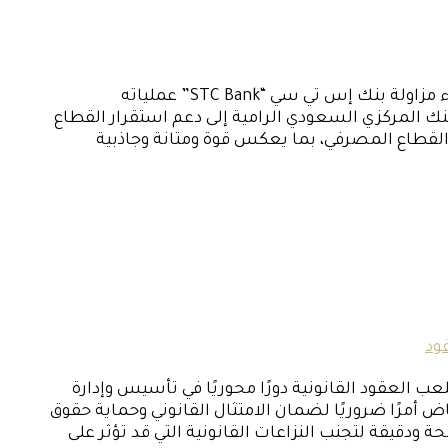
يعلن البنك المركزي السعودي “ساما” عدم الممانعة على بدء مزاولة بنك إس تي سي “STC Bank” عملياته
نك المركزي السعودي الرامية إلى دعم استقرار القطاع
 القطاع المصرفي، بما يعكس قوة ومتانة وجاذبية
ود
ب العقود القانونية دورًا محوريًا في تأسيس وإدارة
أمرًا ضروريًا لضمان الامتثال القانوني وحماية حقوق
ودقيقة لتجنب النزاعات القانونية التي قد تؤثر على