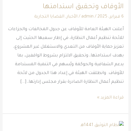
الأوقاف وتحقيق استدامتها
جدول
المخالفات
6 فبراير، 2025
/
admin
/
الأخبار
,
القضايا التجارية
والجزاءات
أعلنت الهيئة العامة للأوقاف عن جدول المخالفات والجزاءات
الجديد
للائحة تنظيم أعمال النظارة، في إطار سعيها الحثيث إلى
لحماية
تعزيز حماية الأوقاف من التعدي والاستغلال غير المشروع،
الأوقاف
بهدف استدامتها، وتحقيق الالتزام بشروط الواقفين، بما
وتحقيق
يدعم الشفافية والحوكمة ويُسهم في التنمية المستدامة
استدامتها
للأوقاف. وانطلقت الهيئة في إعداد هذا الجدول من لائحة
تنظيم أعمال النظارة الصادرة بقرار مجلس إدارتها، […]
قراءة المزيد »
نظام