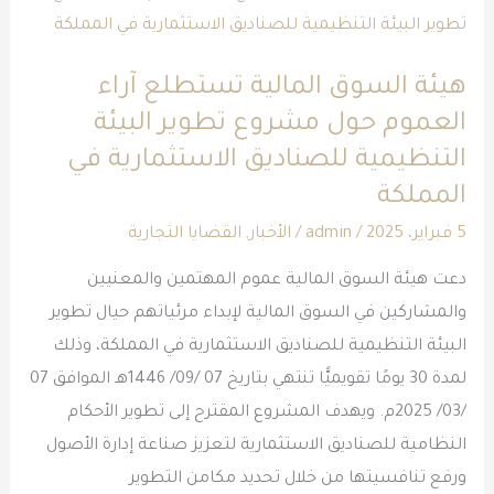
السوق
المالية
هيئة السوق المالية تستطلع آراء
تستطلع
العموم حول مشروع تطوير البيئة
آراء
التنظيمية للصناديق الاستثمارية في
العموم
حول
المملكة
مشروع
5 فبراير، 2025
/
admin
/
الأخبار
,
القضايا التجارية
تطوير
دعت هيئة السوق المالية عموم المهتمين والمعنيين
البيئة
والمشاركين في السوق المالية لإبداء مرئياتهم حيال تطوير
التنظيمية
البيئة التنظيمية للصناديق الاستثمارية في المملكة، وذلك
للصناديق
لمدة 30 يومًا تقويميًّا تنتهي بتاريخ 07 /09/ 1446هـ الموافق 07
الاستثمارية
/03/ 2025م. ويهدف المشروع المقترح إلى تطوير الأحكام
في
النظامية للصناديق الاستثمارية لتعزيز صناعة إدارة الأصول
المملكة
ورفع تنافسيتها من خلال تحديد مكامن التطوير