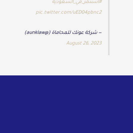
#استثمر_في_السعودية
pic.twitter.com/uED04pbnc2
— شركة عونك للمحاماة (@aunklaw)
August 26, 2023