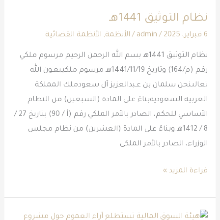
التوثيق
نظام التوثيق 1441هـ
1441هـ
6 فبراير، 2025
/
admin
/
الأنظمة
,
الأنظمة القضائية
نظام التوثيق 1441هـ بسم الله الرحمن الرحيم مرسوم ملكي
رقم (م/164) وتاريخ 1441/11/19هـ مرسوم ملكيبعـون الله
تعالىنحن سلمان بن عـبدالعزيز آل سعودملك المملكة
العربية السعوديةبناءً على المادة (السبعين) من النظام
الأساسي للحكم، الصادر بالأمر الملكي رقم (أ / 90) بتاريخ 27 /
8 / 1412هـ.وبناءً على المادة (العشرين) من نظام مجلس
الوزراء، الصادر بالأمر الملكي
قراءة المزيد »
هيئة