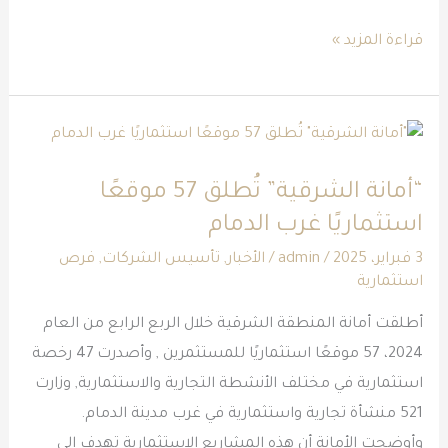
قراءة المزيد »
“أمانة
الشرقية”
“أمانة الشرقية” تُطلق 57 موقعًا
تُطلق
استثماريًا غرب الدمام
57
موقعًا
3 فبراير، 2025
/
admin
/
الأخبار
,
تأسيس الشركات
,
فرص
استثمارية
استثماريًا
غرب
أطلقت أمانة المنطقة الشرقية خلال الربع الرابع من العام
الدمام
2024، 57 موقعًا استثماريًا للمستثمرين , وأصدرت 47 رخصة
استثمارية في مختلف الأنشطة التجارية والاستثمارية, وزارت
521 منشأة تجارية واستثمارية في غرب مدينة الدمام.
وأوضحت الأمانة أن هذه المشاريع الاستثمارية تهدف إلى