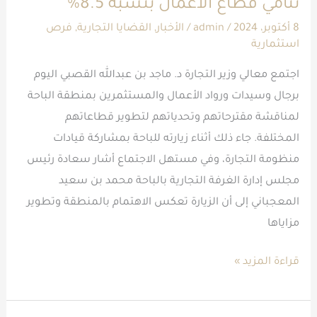
تنامي قطاع الأعمال بنسبة 8.5%
الأعمال
بنسبة
8 أكتوبر، 2024
/
admin
/
الأخبار
,
القضايا التجارية
,
فرص
استثمارية
8.5%
اجتمع معالي وزير التجارة د. ماجد بن عبدالله القصبي اليوم
برجال وسيدات ورواد الأعمال والمستثمرين بمنطقة الباحة
لمناقشة مقترحاتهم وتحدياتهم لتطوير قطاعاتهم
المختلفة. جاء ذلك أثناء زيارته للباحة بمشاركة قيادات
منظومة التجارة، وفي مستهل الاجتماع أشار سعادة رئيس
مجلس إدارة الغرفة التجارية بالباحة محمد بن سعيد
المعجباني إلى أن الزيارة تعكس الاهتمام بالمنطقة وتطوير
مزاياها
قراءة المزيد »