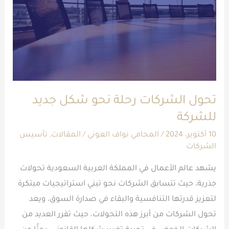
شكل
جديد
للشركة
تحول الشركات رحلة نحو شكل جديد
للشركة
10 أكتوبر، 2024
/
المحامي نواف العوني
/
المقالات
,
تأسيس
الشركات
يشهد عالم الأعمال في المملكة العربية السعودية تحولات
جذرية، حيث تتسابق الشركات نحو تبني استراتيجيات مبتكرة
لتعزيز قدرتها التنافسية والبقاء في صدارة السوق، ويعد
تحول الشركات من أبرز هذه التحولات، حيث تقرر العديد من