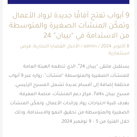
المنشآت
الصغيرة
9 أبواب تفتح آفاقًا جديدة لرواد الأعمال
والمتوسطة
وتمكّن المنشآت الصغيرة والمتوسطة
من
من الاستدامة في “بيبان” 24
الاستدامة
في
8 أكتوبر، 2024
/
admin
/
الأخبار
,
القضايا التجارية
,
فرص
استثمارية
“بيبان”
24
يستقبل ملتقى “بيبان 24″، الذي تنظمه الهيئة العامة
للمنشآت الصغيرة والمتوسطة “منشآت”، زواره عبر 9 أبواب
مختلفة إضافة إلى أقسام عديدة تشمل المسرح الرئيسي،
مسرح بيبان Talks، مركز دعم المنشآت، منصة المعرفة؛
بهدف تلبية احتياجات رواد ورائدات الأعمال، وتمكّن المنشآت
الصغيرة والمتوسطة من تحقيق النمو والاستدامة، وذلك
خلال الفترة من 5 – 9 نوفمبر 2024.