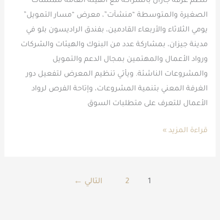
تنظم غرفة جازان بالشراكة مع الهيئة العامة للمنشآت
الصغيرة والمتوسطة “منشآت”، معرض “مسار التمويل”
يومي الثلاثاء والأربعاء القادمين، بفندق الراديسون بلو في
مدينة جيزان، بمشاركة عدد من البنوك والهيئات والشركات
ورواد الأعمال والمهتمين بمجال الدعم والتمويل
والمشروعات الناشئة. ويأتي تنظيم المعرض لتفعيل دور
الغرفة المعني بتنمية المشروعات، وإتاحة الفرص لرواد
الأعمال للتعرف على متطلبات السوق
قراءة المزيد »
1
2
التالي
←