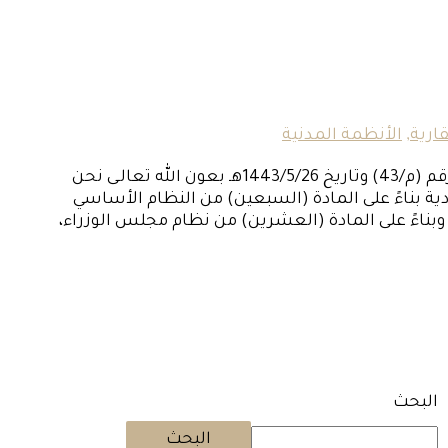
ارية
,
الأنظمة المدنية
نظام الإثبات 1443 هـ بسم الله الرحمن الرحيم مرسوم ملكي رقم (م/43) وتاريخ 1443/5/26هـ بعون الله تعالـى نحن
ة بناءً على المادة (السبعين) من النظام الأساسي
 الصادر بالأمر الملكي رقم (أ/90) بتاريخ 27 / 8 / 1412هـ. وبناءً على المادة (العشرين) من نظام مجلس الوزراء،
البحث
البحث