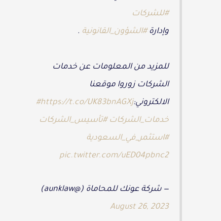
#للشركات
وإدارة
#الشؤون_القانونية
.
للمزيد من المعلومات عن خدمات
الشركات زوروا موقعنا
الالكتروني:
https://t.co/UK83bnAGXj
#
خدمات_الشركات
#تأسيس_الشركات
#استثمر_في_السعودية
pic.twitter.com/uED04pbnc2
— شركة عونك للمحاماة (@aunklaw)
August 26, 2023