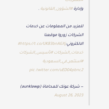
#للشركات
وإدارة
#الشؤون_القانونية
.
للمزيد من المعلومات عن خدمات
الشركات زوروا موقعنا
الالكتروني:
https://t.co/UK83bnAGXj
#
خدمات_الشركات
#تأسيس_الشركات
#استثمر_في_السعودية
pic.twitter.com/uED04pbnc2
— شركة عونك للمحاماة (@aunklaw)
August 26, 2023