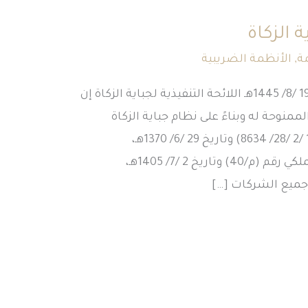
ة الزكاة
ة
,
الأنظمة الضريبية
القرار الوزاري رقم (1007) وتاريخ 19 /8/ 1445هـ اللائحة التنفيذية لجباية الزكاة إن
الممنوحة له وبناءً على نظام جباية الزكاة
الصادر بالمرسوم الملكي رقم (17 /2 /28/ 8634) وتاريخ 29 /6/ 1370هـ،
وتعديلاته. وبناءً على المرسوم الملكي رقم (م/40) وتاريخ 2 /7/ 1405هـ،
 جميع الشركات […]