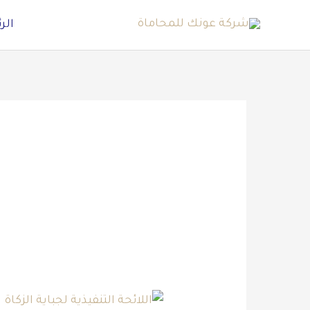
خطي
الر
لى
لمحتوى
اللائحة