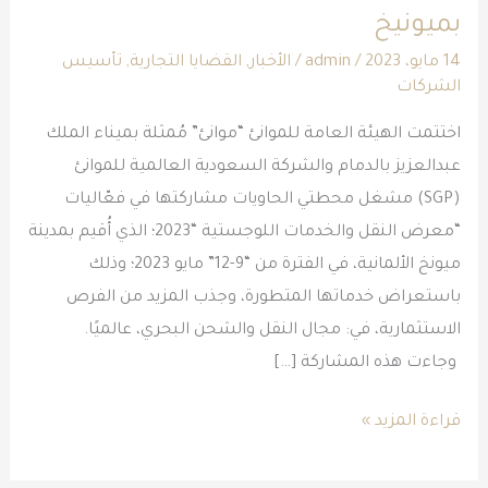
بميونيخ
النقل
والخدمات
14 مايو، 2023
/
admin
/
الأخبار
,
القضايا التجارية
,
تأسيس
الشركات
اللوجستية
بميونيخ
اختتمت الهيئة العامة للموانئ “موانئ” مُمثلة بميناء الملك
عبدالعزيز بالدمام والشركة السعودية العالمية للموانئ
(SGP) مشغل محطتي الحاويات مشاركتها في فعّاليات
“معرض النقل والخدمات اللوجستية “2023؛ الذي أُقيم بمدينة
ميونخ الألمانية، في الفترة من “9-12” مايو 2023؛ وذلك
باستعراض خدماتها المتطورة، وجذب المزيد من الفرص
الاستثمارية، في: مجال النقل والشحن البحري، عالميًا.
وجاءت هذه المشاركة […]
قراءة المزيد »