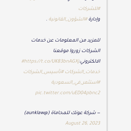
#للشركات
وإدارة
#الشؤون_القانونية
.
للمزيد من المعلومات عن خدمات
الشركات زوروا موقعنا
الالكتروني:
https://t.co/UK83bnAGXj
#
خدمات_الشركات
#تأسيس_الشركات
#استثمر_في_السعودية
pic.twitter.com/uED04pbnc2
— شركة عونك للمحاماة (@aunklaw)
August 26, 2023