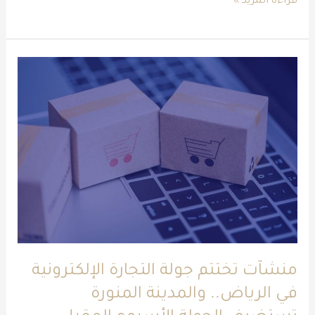
قراءة المزيد »
منشآت
تختتم
جولة
التجارة
الإلكترونية
في
الرياض..
والمدينة
المنورة
تستضيف
منشآت تختتم جولة التجارة الإلكترونية
الجولة
في الرياض.. والمدينة المنورة
الأسبوع