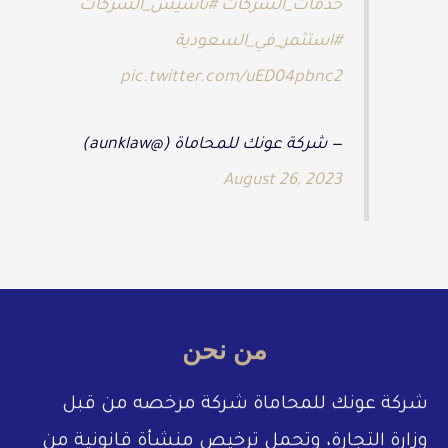
خدمات_الشركات
#تأسيس_الشركات
#استثمر_في_السعودية
pic.twitter.com/uED04pbnc2
— شركة عونك للمحاماة (@aunklaw)
August 26, 2023
من نحن
شركة عونك للمحاماة شركة مرخصه من قبل
وزارة التجارة، وتحمل ترخيص منشأة قانونية من