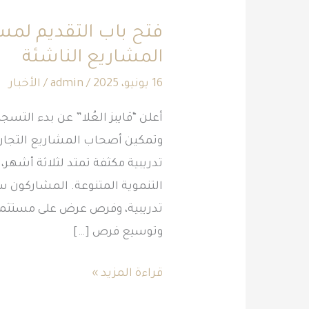
باب
فتح باب التقديم لمسر
التقديم
المشاريع الناشئة
لمسرعة
“رواد
16 يونيو، 2025
/
admin
/
الأخبار
العُلا”
أعلن “ڤايبز العُلا” عن بدء التسج
لدعم
وتمكين أصحاب المشاريع التجارية 
المشاريع
تدريبية مكثفة تمتد لثلاثة أشهر
الناشئة
التنموية المتنوعة. المشاركون
تدريبية، وفرص عرض على مستثمرين
وتوسيع فرص […]
قراءة المزيد »