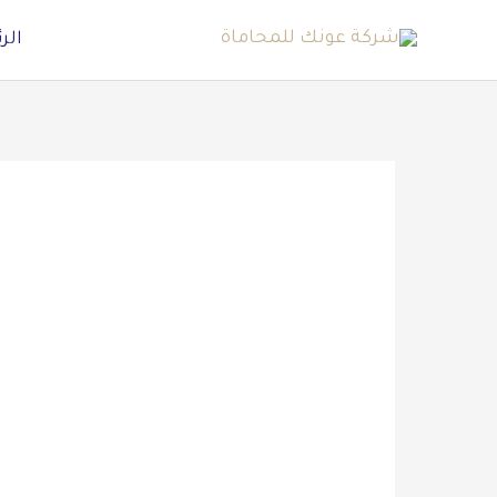
خطي
الر
لى
لمحتوى
فتح