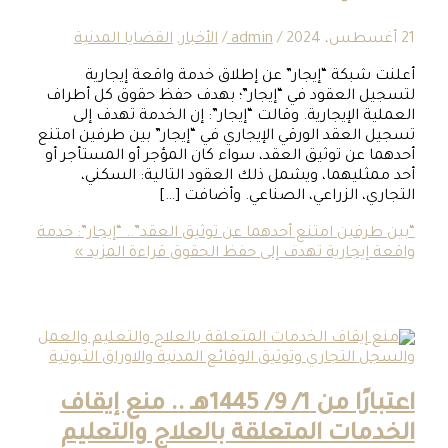
/
admin
/
الأخبار
,
القضايا المدنية
بكة “إيجار” عن إطلاق خدمة واقعة إيجارية
العقود في “إيجار”؛ بهدف حفظ حقوق كل أطراف
الإيجارية. وقالت “إيجار”: إن الخدمة تهدف إلى
لعقد الورقي الإيجاري في “إيجار” بين طرفين امتنع
عن توثيق العقد، سواء كان المؤجر أو المستأجر أو
ليهما، ويشمل ذلك العقود التالية: السكني،
، الزراعي، الصناعي. وأضافت […]
فين امتنع أحدهما عن توثيق العقد”.. “إيجار”: خدمة
يجارية تهدف إلى حفظ الحقوق
قراءة المزيد »
اعتبارًا من 1/ 9/ 1445هـ .. منع إيقاف
ات المتعلقة بالعلاج والتعليم