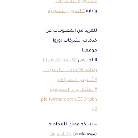
#القانونية
#للشركات
وإدارة
#الشؤون_القانونية
.
للمزيد من المعلومات عن
خدمات الشركات زوروا
موقعنا
الالكتروني:
https://t.co/UK8
3bnAGXj
#خدمات_الشركات
#تأسيس_الشركات
#استثمر_في_السعودية
pic.twitter.com/uED04pbn
c2
— شركة عونك للمحاماة
August 26,
(@aunklaw)