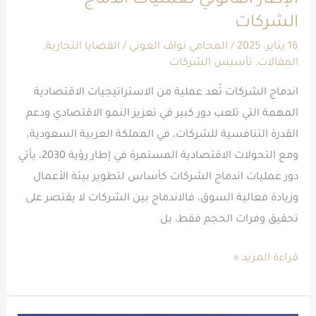
الإطار القانوني لعمليات اندماج
لعمليات
الشركات
اندماج
الشركات
16 يناير، 2025
/
المحامي نواف العوني
/
القضايا التجارية
,
المقالات
,
تأسيس الشركات
اندماج الشركات تُعد عملية من الاستراتيجيات الاقتصادية
المهمة التي تلعب دور كبير في تعزيز النمو الاقتصادي ودعم
القدرة التنافسية للشركات، في المملكة العربية السعودية،
ومع التحولات الاقتصادية المستمرة في إطار رؤية 2030، يأتي
دور عمليات اندماج الشركات كأساس لتطوير بيئة الأعمال
وزيادة فعالية السوق، فالاندماج بين الشركات لا يقتصر على
تحقيق وفرات الحجم فقط، بل
قراءة المزيد »