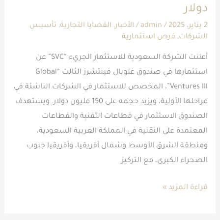
دولار
صندوق
يزيد
2 يناير، 2025
/
admin
/
الأخبار
,
القضايا التجارية
,
تأسيس
الشركات
,
فرص استثمارية
حجمه
على
أعلنت الشركة السعودية للاستثمار الجريء “SVC” عن
150
استثمارها في صندوق غلوبال فينتشرز الثالث “Global
مليون
Ventures III”، المخصص للاستثمار في الشركات الناشئة في
دولار
مراحلها الأولية، ويزيد حجمه على 150 مليون دولار. ويستهدف
الصندوق الاستثمار في قطاعات التقنية والقطاعات
المعتمدة على التقنية في المملكة العربية السعودية،
ومنطقة الشرق الأوسط وشمال أفريقيا، وأفريقيا جنوب
الصحراء الكبرى، مع التركيز
قراءة المزيد »