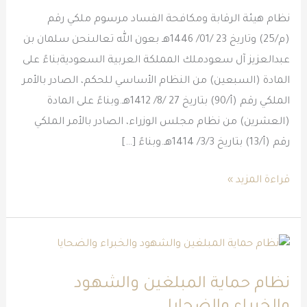
نظام هيئة الرقابة ومكافحة الفساد مرسوم ملكي رقم
(م/25) وتاريخ 23 /01/ 1446هـ بعون الله تعالىنحن سلمان بن
عبدالعزيز آل سعودملك المملكة العربية السعوديةبناءً على
المادة (السبعين) من النظام الأساسي للحكم، الصادر بالأمر
الملكي رقم (أ/90) بتاريخ 27 /8/ 1412هـ.وبناءً على المادة
(العشرين) من نظام مجلس الوزراء، الصادر بالأمر الملكي
رقم (أ/13) بتاريخ 3/3/ 1414هـ.وبناءً […]
قراءة المزيد »
نظام
حماية
نظام حماية المبلغين والشهود
المبلغين
والشهود