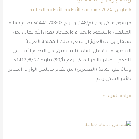
والخبراء والضحايا
والخبراء
6 مارس، 2024
/
admin
/
الأنظمة
,
الأنظمة الجنائية
والضحايا
مرسوم ملكي رقم (م/148) وتاريخ 08/08/ 1445هـ نظام حماية
المبلغين والشهود والخبراء والضحايا بعون الله تعالى نحن
سلمان بن عبدالعزيز آل سعود ملك المملكة العربية
السعودية بناءً على المادة (السبعين) من النظام الأساسي
للحكم، الصادر بالأمر الملكي رقم (أ/90) بتاريخ 27 /8/ 1412هـ.
وبناءً على المادة (العشرين) من نظام مجلس الوزراء، الصادر
بالأمر الملكي رقم
قراءة المزيد »
محامي
قضايا