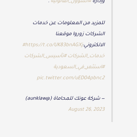
وإدارة
#الشؤون_القانونية
.
للمزيد من المعلومات عن خدمات
الشركات زوروا موقعنا
الالكتروني:
https://t.co/UK83bnAGXj
#
خدمات_الشركات
#تأسيس_الشركات
#استثمر_في_السعودية
pic.twitter.com/uED04pbnc2
— شركة عونك للمحاماة (@aunklaw)
August 26, 2023