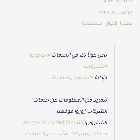
صياغة العقود
فرص استثمارية
قضايا الأحوال الشخصية
نحن عوناً لك في الخدمات
#القانونية
#للشركات
وإدارة
#الشؤون_القانونية
.
للمزيد من المعلومات عن خدمات
الشركات زوروا موقعنا
الالكتروني:
https://t.co/UK83bnAGXj
#
خدمات_الشركات
#تأسيس_الشركات