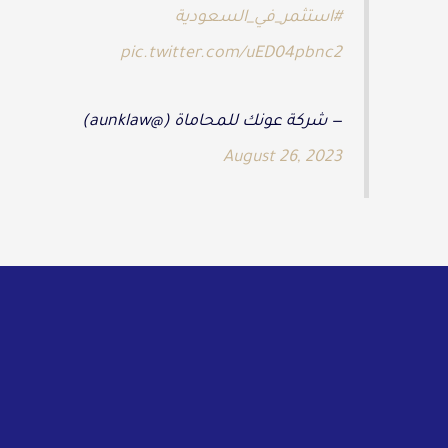
#استثمر_في_السعودية
pic.twitter.com/uED04pbnc2
— شركة عونك للمحاماة (@aunklaw)
August 26, 2023