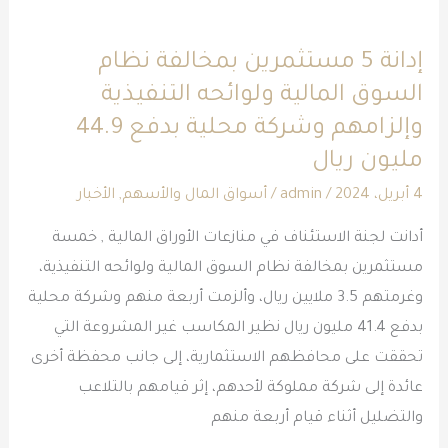
إدانة
5
إدانة 5 مستثمرين بمخالفة نظام
مستثمرين
السوق المالية ولوائحه التنفيذية
بمخالفة
وإلزامهم وشركة محلية بدفع 44.9
نظام
السوق
مليون ريال
المالية
4 أبريل، 2024
/
admin
/
أسواق المال والأسهم
,
الأخبار
ولوائحه
أدانت لجنة الاستئناف في منازعات الأوراق المالية , خمسة
التنفيذية
مستثمرين بمخالفة نظام السوق المالية ولوائحه التنفيذية،
وإلزامهم
وغرمتهم 3.5 ملايين ريال، وألزمت أربعة منهم وشركة محلية
وشركة
بدفع 41.4 مليون ريال نظير المكاسب غير المشروعة التي
محلية
تحققت على محافظهم الاستثمارية، إلى جانب محفظة أخرى
بدفع
عائدة إلى شركة مملوكة لأحدهم، إثر قيامهم بالتلاعب
44.9
والتضليل أثناء قيام أربعة منهم
مليون