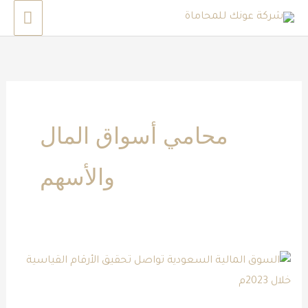
خطي
القائم
لى
الرئي
لمحتوى
محامي أسواق المال
والأسهم
السوق
المالية
السعودية